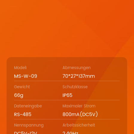
Modell
Abmessungen
MS-W-09
70*27*137mm
Gewicht
Schutzklasse
66g
IP65
Dateneingabe
Maximaler Strom
RS-485
800mA(DC5V)
Nennspannung
Arbeitssicherheit
DC5V~12V
2,4GHz