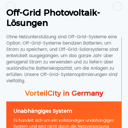
er
wäh
Off-Grid Photovoltaik-
Sys
Lösungen
Ohne Netzunterstützung sind Off-Grid-Systeme eine
Option. Off-Grid-Systeme benützen Batterien, um
Strom zu speichern, und Off-Grid-Solarsysteme sind
entwickelt ausgegangen, um das ganze Jahr über
genügend Strom zu verwenden und zu liefern über
ausländische Batteriekapazität, um die Anlagen zu
erfüllen. Unsere Off-Grid-Systemoptimierungen sind
vielfältig.
VorteilCity in Germany
Unabhängiges System
Es handelt sich um ein vollständiges unabhängiges
System und wird nicht durch die Netzversorgung